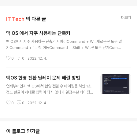
더보기
IT Tech
의 다른 글
맥 OS 에서 자주 사용하는 단축키
글 내용
맥 OS에서 자주 사용하는 단축키 사파리Command + W : 새로운 윈도우 열
기Command + ` : 창 이동Command + Shift + W : 윈도우 닫기Comma
nd + Shift + L : 즐겨찾기 보기 / 숨기기 Command + T : 탭 열기Comma
0
0
2022. 12. 4.
nd + W : 탭 닫기Shift + Command + [ : 탭 왼쪽 이동Shift + Command
+ ] : 탭 오른쪽 이동Command + Z : 최근 닫은 탭 열기 앱 공통Command
+ Q : 앱 닫기 캡쳐영역 캡처 : Command + shift + 4 를 누르고 드래그스크
맥OS 한영 전환 딜레이 문제 해결 방법
린샷은 기본적으로 바탕화면에 파일로 저장 캡쳐한 이미지를 바로 붙여넣기 하
글 내용
려면Command + shift + 4..
언제부터인지 맥 OS에서 한영 전환 후 타이핑을 하면 1초
정도 한글이 제대로 입력이 되지 않다가 일정부분 타이핑
한 후 제대로 입력되는 문제가 발생했습니다. 영문에서 한
0
0
2022. 12. 4.
글로 전환 시 자주 그런데 매번 지워주고 다시 쓰는 것도 매
우 번거로운 일입니다. OS 업데이트를 해도 해결이 되지
않아 카라비너(Krabiner)를 이용하여 해당 문제를 해결했
습니다. 카라비너(맥용 키보드 커스터마이징 툴) 다운로드
및 설치 https://karabiner-elements.pqrs.org 보안
이 블로그 인기글
및 개인 정보 보호 - 개인 정보 보호 - 입력 모니터링에 Ka