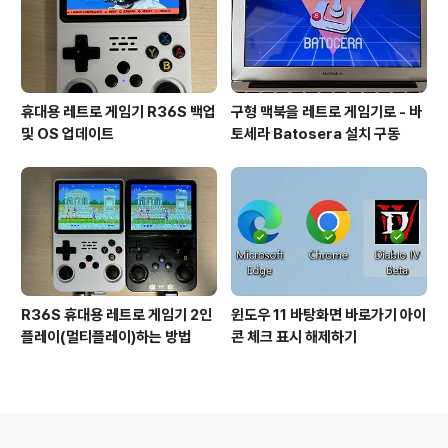
휴대용 레트로 게임기 R36S 백업
구형 맥북을 레트로 게임기로 - 바
및 OS 업데이트
토세라 Batosera 설치 구동
R36S 휴대용 레트로 게임기 2인
윈도우 11 바탕화면 바로가기 아이
플레이(멀티플레이)하는 방법
콘 체크 표시 해제하기
의안내