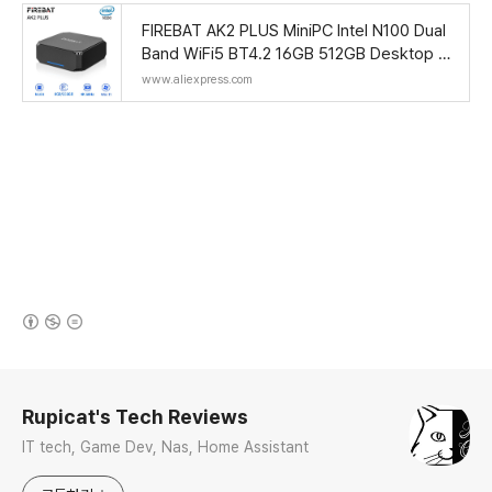
FIREBAT AK2 PLUS MiniPC Intel N100 Dual
Band WiFi5 BT4.2 16GB 512GB Desktop G
aming Computer Mini PC Gamer - AliExpre
www.aliexpress.com
ss 7
(새창열림)
로그 정보
Rupicat's Tech Reviews
IT tech, Game Dev, Nas, Home Assistant