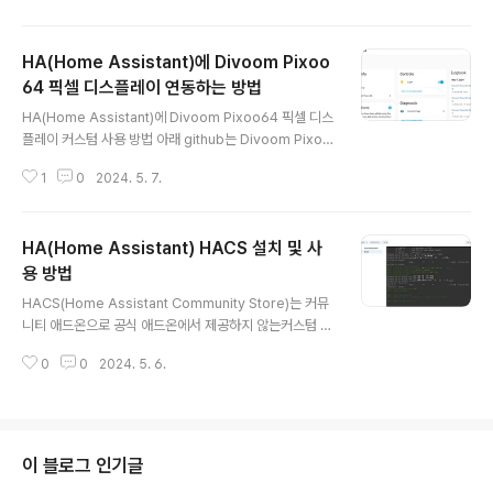
이다.xxx.synology.me의 도메인에 대해서 "주제 대체
이름"으로 설정되어 있었다면ha.xxx.synology.me도
HA(Home Assistant)에 Divoom Pixoo
추가해주거나 *.xxx.synology.me를 추가해주어야 한
다. 제어판 - 보안 - 인증서 기본 인증서로 새로 생성 혹은
64 픽셀 디스플레이 연동하는 방법
글 내용
대체 | 역방향 프록시 설정외부(MS 애저 TTS)에서 NAS
HA(Home Assistant)에 Divoom Pixoo64 픽셀 디스
도커의 HA에 접근할 수 있게 역방향 프록시(Reverse Pr
플레이 커스텀 사용 방법 아래 github는 Divoom Pixoo
oxy)를 설정해 준다. 리버스 프록시는 외부에서 접근해오
64 관련 오픈소스 프로젝트들이다.https://github.com/
는 연결을 리버스 프록시에서 먼저 처리..
1
0
2024. 5. 7.
topics/divoom?l=python 홈 어시스턴트 관련 프로젝
트는 4 개가 있는데그중 HACS을 이용하여 연동하는 방식
을 사용했다. HACS 설치 방법은 아래 포스팅 참고 HA(H
HA(Home Assistant) HACS 설치 및 사
ome Assistant) HACS 설치 및 사용 방법HACS(Hom
e Assistant Community Store)는 커뮤니티 애드온으
용 방법
글 내용
로 공식 애드온에서 제공하지 않는커스텀 테마, MS Edge
HACS(Home Assistant Community Store)는 커뮤
TTS 등의 기능을 쉽게 사용할 수 있게 해 준다. 참고:http
니티 애드온으로 공식 애드온에서 제공하지 않는커스텀 테
s://hacs.xyz/docs/setup/download ..
마, MS Edge TTS 등의 기능을 쉽게 사용할 수 있게 해
0
0
2024. 5. 6.
준다. 참고:https://hacs.xyz/docs/setup/downloa
d 도커 컨테이너에서 터미널을 열고 생성 버튼을 누른
다. 아래 명령어 입력 후 엔터 wget -O - https://get.ha
cs.xyz | bash - HA 재시작 후 설정 - Devices & Ser
vices - Interations - ADD Integeration HACS 클
이 블로그 인기글
릭, 체크 박스 선택 후 SUBMIT 링크를 눌러 github로