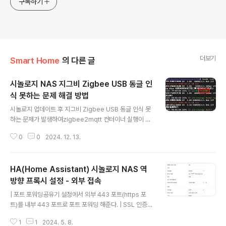
구독하기
더보기
Smart Home
의 다른 글
시놀로지 NAS 지그비 Zigbee USB 동글 인
식 못하는 문제 해결 방법
글 내용
시놀로지 업데이트 후 지그비 Zigbee USB 동글 인식 못
하는 문제가 발생하여zigbee2mqtt 컨터이너 실행이 계
속 실패함. HomeAssistant는 시놀로지 도커 위에 설치
0
0
2024. 12. 13.
되어 있음. 에러 로그2024/12/13 20:34:32 stdout Zi
gbee2MQTT:error 2024-12-13 20:34:32: Error:
Error: No such file or directory, cannot open /de
HA(Home Assistant) 시놀로지 NAS 역
v/ttyUSB02024/12/13 20:34:32 stdout Zigbee2
MQTT:error 2024-12-13 20:34:32: Exiting...202
방향 프록시 설정 - 외부 접속
글 내용
4/12/13 20:34:32 stdout Zigbee2MQTT:error 2
| 포트 포워딩공유기 설정에서 외부 443 포트(https 포
024-12-13 20:34:32: Check https..
트)를 내부 443 포트로 포트 포워딩 해준다. | SSL 인증서
생성https 접속을 위해 인증서를 생성한다. 기존에 시놀로
1
1
2024. 5. 8.
지 나스를 외부에서 접속했다면 인증서가 이미 존재할 것