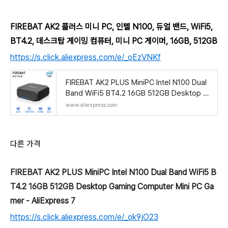
FIREBAT AK2 플러스 미니 PC, 인텔 N100, 듀얼 밴드, WiFi5,
BT4.2, 데스크탑 게이밍 컴퓨터, 미니 PC 게이머, 16GB, 512GB
https://s.click.aliexpress.com/e/_oEzVNKf
FIREBAT AK2 PLUS MiniPC Intel N100 Dual
Band WiFi5 BT4.2 16GB 512GB Desktop G
aming Computer Mini PC Gamer - AliExpre
www.aliexpress.com
ss 7
다른 가격
FIREBAT AK2 PLUS MiniPC Intel N100 Dual Band WiFi5 B
T4.2 16GB 512GB Desktop Gaming Computer Mini PC Ga
mer - AliExpress 7
https://s.click.aliexpress.com/e/_ok9jO23