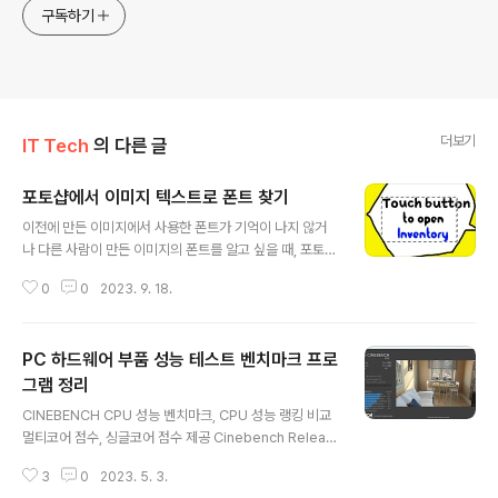
구독하기
더보기
IT Tech
의 다른 글
포토샵에서 이미지 텍스트로 폰트 찾기
글 내용
이전에 만든 이미지에서 사용한 폰트가 기억이 나지 않거
나 다른 사람이 만든 이미지의 폰트를 알고 싶을 때, 포토샵
의 폰트 인식 기능을 이용하여 폰트를 찾을 수 있다. 포토샵
0
0
2023. 9. 18.
레이어에 이미지를 넣고 선택 툴로 이미지에서 텍스트 영
역을 선택 상단 메뉴에서 문자 - 일치하는 글을 누르면 포
토샵 AI로 이미지를 분석하여 해당 이미지의 텍스트와 유
PC 하드웨어 부품 성능 테스트 벤치마크 프로
사한 폰트들을 추천해준다. 폰트 미리보기로 확인하고 폰
트를 선택해서 내려 받기 버튼(구름 아이콘)을 누르면 포토
그램 정리
글 내용
샵에 폰트가 설치되어 바로 사용 가능하다. 단 검색되는 폰
CINEBENCH CPU 성능 벤치마크, CPU 성능 랭킹 비교
트는 어도비에서 제공하는 폰트이다.
멀티코어 점수, 싱글코어 점수 제공 Cinebench Releas
e 23 Installers Maxon tools include C4D for 3D
3
0
2023. 5. 3.
modeling, simulation and animation, ZBrush and