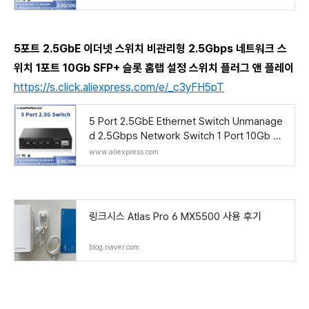
h - AliExpress
5포트 2.5GbE 이더넷 스위치 비관리형 2.5Gbps 네트워크 스
위치 1포트 10Gb SFP+ 슬롯 홈랩 설정 스위치 플러그 앤 플레이
https://s.click.aliexpress.com/e/_c3yFH5pT
5 Port 2.5GbE Ethernet Switch Unmanage
d 2.5Gbps Network Switch 1 Port 10Gb SF
P+ Slot Home Lab Setup Switch Plug and
www.aliexpress.com
Play - AliEx
링크시스 Atlas Pro 6 MX5500 사용 후기
blog.naver.com