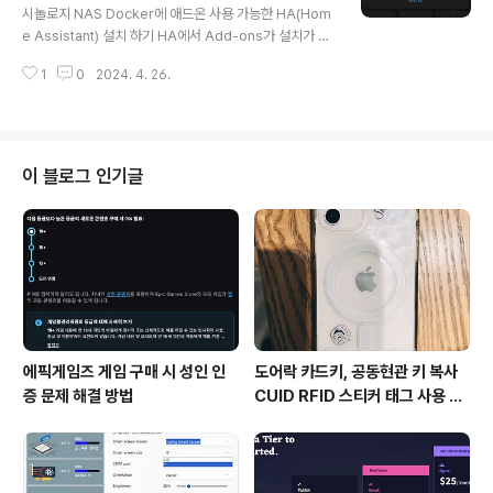
스마트싱스 엣지드라이버 관련 채널 정보 #스마트싱스 #
시놀로지 NAS Docker에 애드온 사용 가능한 HA(Hom
엣지채널 #EdgeDriver #edge #Smartthings #엣지
e Assistant) 설치 하기 HA에서 Add-ons가 설치가 되
드라이버 초대 링크(invitation link)를 ... blog.naver.c
어야 다양한 기능을 사용할 수 있다.HA OS 또는 Superv
om 시하스 제품 엣지드라이버 초대 링크 h..
1
0
2024. 4. 26.
ised로 설치해야 애드온 사용이 가능하다. 나스를 운용중
이면 synology vmm 에 ha 를 올리거나미니 PC(NUC,
N100 등)로 구성한다면 proxmox 에 ha 를 올릴수 있
다. 나의 환경은 NAS 하드디스크 포멧이 ext4로 되어 있
어서vmm을 사용할 수 없음 -.-;;(Brtfs로 포맷 안할걸 후
이 블로그 인기글
회할 줄이야..) 그래서 Docker 방식으로 HA Core와 Su
pervised를 설치했다.docker/homeassistant 폴더
를 만들어주고 첨부 파일 두개를 넣어준다. Container M
anag..
에픽게임즈 게임 구매 시 성인 인
도어락 카드키, 공동현관 키 복사
증 문제 해결 방법
CUID RFID 스티커 태그 사용 방
법