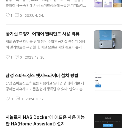
축하여 사용 중인데 가끔 스마트싱스에 등록된 기기들이
제대로 연결이 안 되는 경우가 있습니다. 잘 동작하던 자동
1
0
2022. 4. 24.
화 기능이 안되기도 하고 연결된 기기들이 끊기기도 하죠.
먼저 스마트싱스 앱을 삭제 후 다시 설치를 해봅니다. 등록
된 기기나 자동화 데이터는 클라우드에 연동되어 있기에
공기질 측정기 어웨어 엘리먼트 사용 리뷰
재설치 시 해당 계정으로 다시 로그인하면 자동 적용이 됩
글 내용
니다. 이렇게 해도 특정 기기에 접속이 되지 않으면 기기를
새집 증후군 대비를 위해 정식 수입된 공기질 측정기 어웨
삭제 후 다시 등록해줍니다. 특히 공유기를 바꿔서 wifi 신
어 엘리먼트를 구입했다. 이전 모델은 지원 종료 이슈가 있
호가 달라지면 기기를 삭제 후 다시 등록해주는 것이 좋습
었는데, 해당 모델은 B2C 제품이라 서비스가 종료되더라
니다. 이때 기기가 잘 등록이 안되는 경우가 있는데 아이폰
1
0
2023. 12. 20.
도 오프라인 모드로 사용 가능하게 될 것이라 한다. 어웨어
보다는 안드로이드에서 스마트싱스 앱을 실행시키는 것이
엘리먼트와 비슷한 가격 및 기능의 삼성 에어모니터 플러
좋습니다. 아이폰으로 몇번을 등..
스도 고려했으나 삼성 제품은 디자인이 안습이라 제외.. 오
삼성 스마트싱스 엣지드라이버 설치 방법
랜만에 보는 made in korea Awair는 미국 센프란시스
글 내용
코에 본사를 둔 미국 회사인데 제조가 korea라니. 외관은
삼성 스마트싱스 허브를 사용하고 있다면 앱에서 기본 제
모두 플라스틱이고 너무 작지 않은 적당한 크기에 디자인
공하는 제휴사 기기들을 쉽게 등록할 수 있다. 만약 기본 제
이 정말 맘에 든다. 위 오른쪽 사진과 같이 시계모드로도 사
공하지 않는 센서류를 등록하려면 별도 드라이버를 허브에
용할 수 있다. 공기질이 안 좋으면 앱에서 알람이 오니 평상
3
0
2024. 3. 17.
설치해주어야 한다. 이 드라이버를 엣지드라이버라고 하는
시에는 시계로 사용하는 게 좋겠다. 앱스토어 혹은 플레이
데 스마트싱스 커뮤니티 들에서는 다양한 업체의 센서들을
스토어에서 어웨어 앱을..
위한 엣지드라이버를 배포하고 있다. 엣지드라이버를 사용
시놀로지 NAS Docker에 애드온 사용 가능
하기 위해서는 초대 링크가 필요하다. 초대 링크는 아래 참
고 https://blog.naver.com/2kiu/223008069748
한 HA(Home Assistant) 설치
글 내용