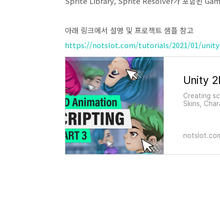
Sprite Library, Sprite Resolver가 포
아래 링크에서 설명 및 프로젝트 샘플 참고
https://notslot.com/tutorials/2021/01/unit
Creating sc
Skins, Char
notslot.co