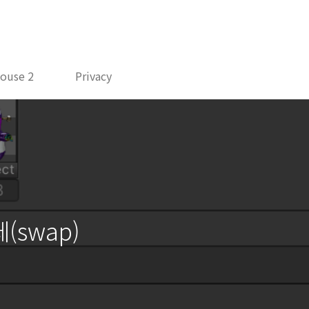
ouse 2
Privacy
swap)