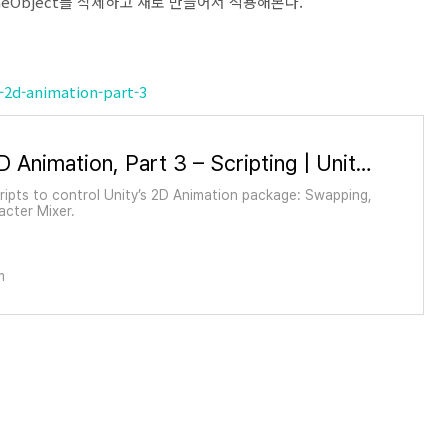
함된 GameObject를 삭제하고 새로 만들어서 적용해본다.
y-2d-animation-part-3
Unity 2D Animation, Part 3 – Scripting | Unity Tutorial
ripts to control Unity’s 2D Animation package: Swapping,
acter Mixer.
m