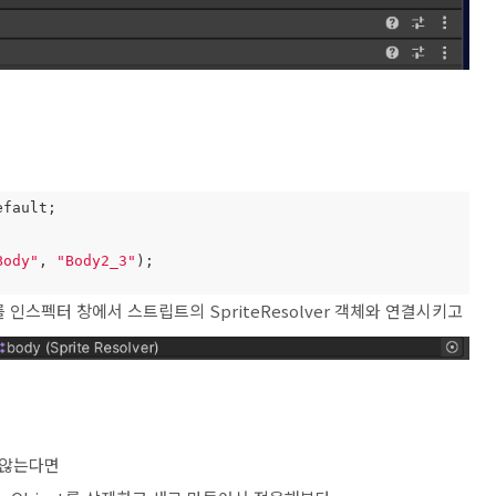
fault;

Body"
, 
"Body2_3"
);

트를 인스펙터 창에서 스트립트의 SpriteResolver 객체와 연결시키고
지 않는다면