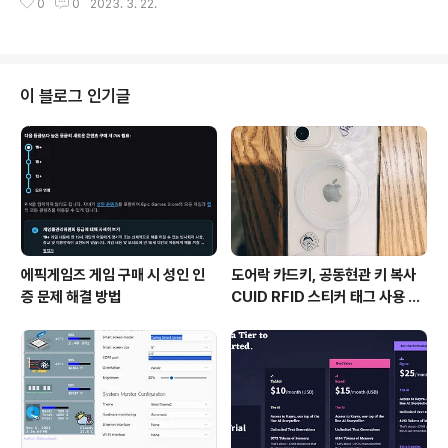
0
0
2023. 3. 22.
시뮬레이션 가능 CPU 성능 비교(벤치마크) https://cpu.
우..
userbenchmark.com/Compare/Intel-Core-i5-1
3400F-vs-AMD-Ryzen-5-5600X/4144vs4084
UserBenchmark: AMD Ryzen 5 5600X vs Intel C
ore i5-13400F cpu.userbenchmark.com 그래픽카
이 블로그 인기글
드 GPU 성능 비교(Benchmark) https://gpu.userbe
nchmark.com/Compare/Nvidia-RTX-4070-Ti-
v..
에픽게임즈 게임 구매 시 성인 인
도어락 카드키, 공동현관 키 복사
증 문제 해결 방법
CUID RFID 스티커 태그 사용 방
법