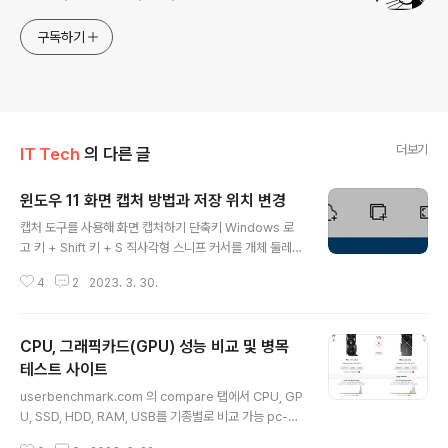
구독하기
더보기
IT Tech
의 다른 글
윈도우 11 화면 캡처 방법과 저장 위치 변경
글 내용
캡처 도구를 사용해 화면 캡처하기 단축키 Windows 로
고 키 + Shift 키 + S 직사각형 스니프 커서를 개체 둘레에
끌어서 사각형을 그립니다. 자유 형식 스니프 개체 둘레에
4
2
2023. 3. 30.
자유 형식의 모양을 그립니다. 창 스니프 대화 상자 등과 같
이 캡처하려는 창을 선택합니다. 전체 화면 스니프 전체 화
면을 캡처합니다. 캡처 도구 앱을 별도로 띄워서 캡처를 할
CPU, 그래픽카드(GPU) 성능 비교 및 병목
수 있고 캡처 이미지 위에 간단한 그리기도 가능하다. (도형
을 그리려면 그림판을 열어야 하는 게 아쉬움. ... 선택 후 다
테스트 사이트
글 내용
른 프로그램으로 열기 선택) 윈도우 10의 경우 캡처 이미지
userbenchmark.com 의 compare 탭에서 CPU, GP
가 임시로 저장되어 있는 캡처본을 따로 저장해야 했지만,
U, SSD, HDD, RAM, USB를 기종별로 비교 가능 pc-bu
윈도우 11에서는 사진 - 스크린샷 폴더에 자동 저장된다.
ilds.com의 Calculators 탭에서 CPU와 GPU 간 병목
스크린샷 폴더 변경은 탐색기에서 스크린샷 폴더 마우스