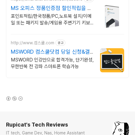
MS 오피스 정품인증점 할인적립을 확
인하세요!
포인트적립/한국정품/PC,노트북 설치/이메
일 또는 패키지 발송/게임용 주변기기 키보
드,마우스 세트 및 스피커,모니터 등/지데빌
정품 인증점
http://www.컴스쿨.com
광고
MSWORD 컴스쿨닷컴 당일 신청&결
제시 기프티콘!
MSWORD 인강만으로 합격가능, 단기완성,
무한반복 전 강좌 스마트폰 학습가능
(새창열림)
로그 정보
Rupicat's Tech Reviews
IT tech, Game Dev, Nas, Home Assistant