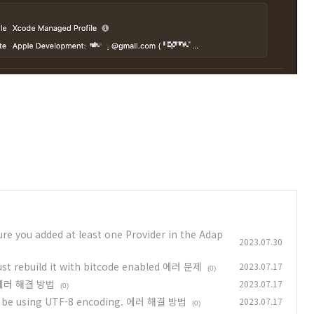
ure you added at least one Provider in the Adap
2023.07.30
st rebuild it with bitcode enabled 에러 문제
2023.07.17
(0)
s 에러 해결 방법
2023.07.17
(0)
o be using UTF-8 encoding. 에러 해결 방법
2023.07.17
(0)