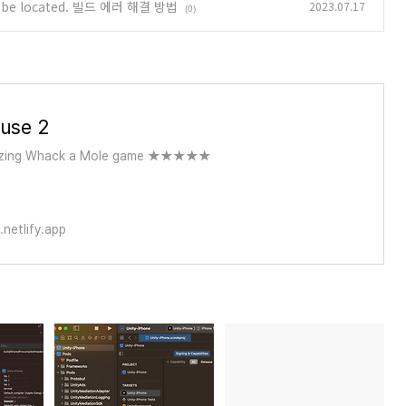
ot be located. 빌드 에러 해결 방법
2023.07.17
(0)
use 2
mazing Whack a Mole game ★★★★★
netlify.app