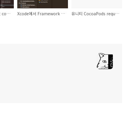
Xcode에서 does not contain bitcode. You must rebuild it with bitcode enabled 에러 문제
Xcode에서 Framework not found UnityAds 에러 해결 방법
유니티 CocoaPods requires your terminal to be using UTF-8 encoding. 에러 해결 방법