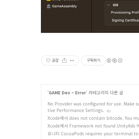
공감
구독하기
'
GAME Dev
>
Error
' 카테고리의 다른 글
No Provider was configured for use. Make s
tive Performance Settings.
(0)
Xcode에서 does not contain bitcode. You mu
Xcode에서 Framework not found UnityAd
유니티 CocoaPods requires your terminal t