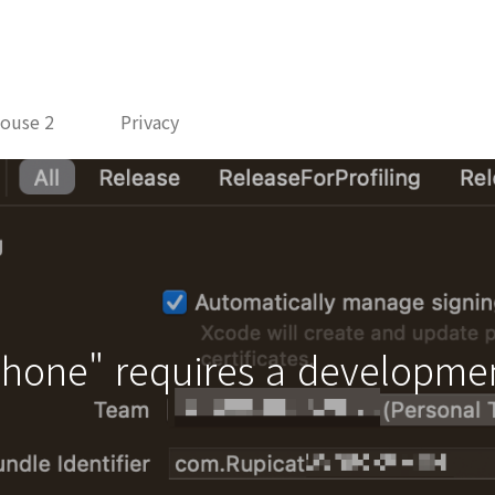
ouse 2
Privacy
-iPhone" requires a develop