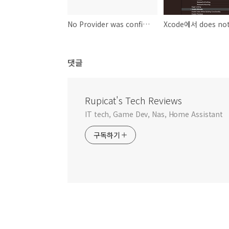
No Provider was configured for use. Make sure you added at least one Provider in the Adaptive Performance Settings.
댓글
Rupicat's Tech Reviews
IT tech, Game Dev, Nas, Home Assistant
구독하기