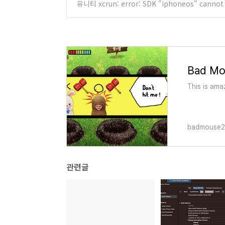
유니티 xcrun: error: SDK "iphoneos" cann
Bad Mo
This is a
badmouse2.
관련글