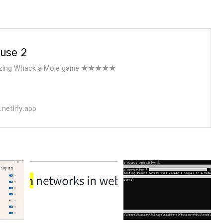
use 2
mazing Whack a Mole game ★★★★★
netlify.app