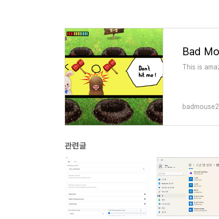
Bad Mo
This is a
badmouse2.
관련글