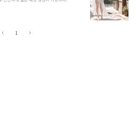
이미지)나 depth 이미지가 필요하다.
하여 뼈대 이미지를 쉽게 만들거나 기존에 존
 체크, Preprocessor: none,
가중치(0.4 ~ 1) -이미지..
1