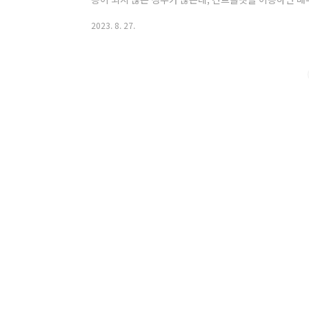
Controlnet에 사용할 사람 뼈대이미지(openPose 
2023. 8. 27.
OpenPose 익스텐션 또는 Posex 익스텐션을 이용
재하는 뼈대 이미지를 컨트롤넷 컴포넌트에 불러온다. Enable
Model: openpose, Control Weight: 컨트롤넷 적용 