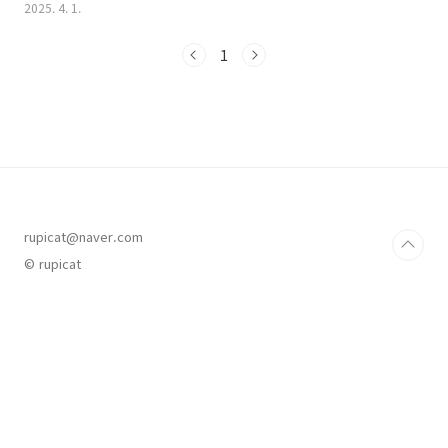
2025. 4. 1.
기간: 2월 9일(월)00시 ~ 2월 23일(월) 23시59
분 프로모션 코드 및 쿠폰이 적용 되지 않으면 아
1
래 같은 금액대의 다른 코드를 적용해 보세요. (코
드 추가 업데이트)일부 할인 쿠폰을 다운 받지 못
하였거나 이미 사용했다면아래 금액 별 다른 코
드를 결제 - 프로모션 코드 입력에 넣어주면 할인
이 적용됩니다.* 천원마트 상품은 코드할인이 적
용되지 않습니다. - 19달러 이상 구매 시, 2달러
할인코드 : KRJAN02 , SEOL02 , AEPPOM02 ,
CLIENKR02 , AEKP02 , KRCD02 , ALIBO..
rupicat@naver.com
© rupicat