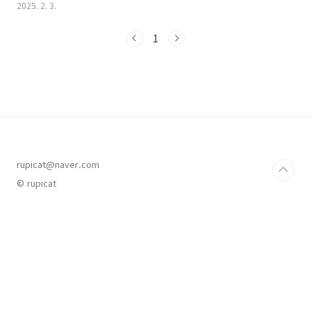
2025. 2. 3.
Display CPU GPU RAM HDD Monitoring
Freely AIDA64 with Aluminum Case -
1
AliSmarter Shopping, Better Living!
Aliexpress.comwww.aliexpress.com
turing-smart-screen-python 오픈소스 앱
https://github.com/mathoudebine/turing-
smart-screen-python macOS, Windows,
Linux(Raspberry Pi 포함) 및 ..
rupicat@naver.com
© rupicat