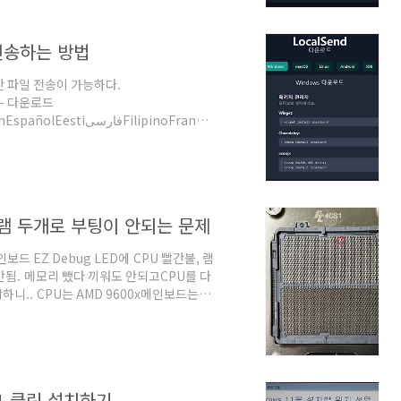
전송하는 방법
간 파일 전송이 가능하다.
d - 다운로드
യാളംमlocalsend.org 오픈 소스 앱으로 보
간 파일 전송 안드로이드나 iOS 앱을 스마
위 캡처 사진의 왼쪽 EXE 파일로 설치하는
 램 두개로 부팅이 안되는 문제
 EZ Debug LED에 CPU 빨간불, 램
됨. 메모리 뺐다 끼워도 안되고CPU를 다
하니.. CPU는 AMD 9600x메인보드는
 시소닉 1000W 램 소켓 1번에 램 하나만 끼
소켓을 확인 AM5 소켓이라 CPU에 핀은 안
 살짝 눈에 띈다. 핀들이 미세하고 작아서
 속에 혼자 다른 모양 및 색깔로 튀는 핀이
11 클린 설치하기