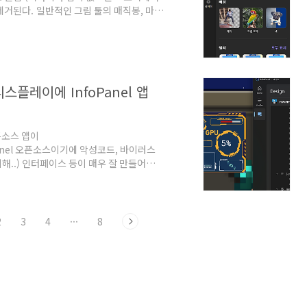
 제거된다. 일반적인 그림 툴의 매직봉, 마법
동으로 배경을 제거. 제거 - 색 선택 시자동
 필터도 적용할 수 있고밝기, 대비, 채도,
, 간단한 드로잉,레이러 등의 기능 제공
 디스플레이에 InfoPanel 앱
픈소스 앱이
nfopanel 오픈소스이기에 악성코드, 바이러스
비해..) 인터페이스 등이 매우 잘 만들어진게
터링이 가능하고유명한 PC 하드웨어 정보, 모
좀 더 세부적인 정보를 보여줄 수도 있다.
3.5인치, 5인치, 8.8인치 모두 사용 가능하
osoft.com/detail/xpfp..
2
3
4
···
8