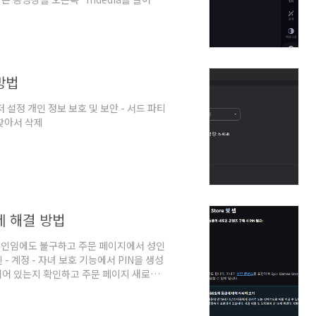
가능 상태가 됨. 스피커 아이콘을 클릭해서
오른쪽 제일 밑 메뉴 속도를 클릭. 원하는
클릭하면 끝.
방법
설정 개인 정보 보호 및 보안 - 서드 파티
 찾아서 삭제
제 해결 방법
성인임에도 불구하고 주문 페이지에서 성인
 계정 - 자녀 보호 기능에서 PIN을 생성
선택되어 있는지 확인하고 주문 페이지 새로고침
ww.epicgames.com/help/en-
arentalControls/how-can-i-
85597