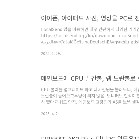
아이폰, 아이패드 사진, 영상을 PC로 
LocalSend 앱을 이용하면 매우 간편하게 다양한 기기
https://localsend.org/ko/download LocalSen
العربيةবাংলাCatalàČeštinaDeutschΕλληνικάEnglishEspañolEestiفارسیFilipinoFrançaisGalegoעבריתहिन्दीBahasa
IndonesiaItaliano日本語ಕನ್ನಡភាសាខ្មែរ한국어മല
2025. 6. 29.
안 걱정 없이 P2P 방식으로 로컬 네트워크 내에서 기기
트폰에 설치하고 PC나 맥에 앱을 설치한다. PC의 경우 
게 제일 간단함. PC 앱..
메인보드에 CPU 빨간불, 램 노란불로
CPU 쿨러를 업그레이드 하고 나서전원을 눌러보니, 메인보드
노란불이 들어오고부팅이 되지 않음. 모니터도 인식이 안
시 뺐다 끼워도 안됨. 메인보드 고장인가 AS를 보낼 생각
MSI 토마호크 B850램은 킹뱅크 64G(32GB x 2)파워
2025. 4. 2.
웠을 때만 부팅이 된다. 일단 CPU 빨간불 떴으니CPU 
달려 있고메인보드에 핀들이 있는데 메인보드 핀 하나가
확대해서 봐야 잘 보인다. 이러저리 비쳐보면동일한 패턴
있다..
FIREBAT AK2 Plus 미니PC 윈도우