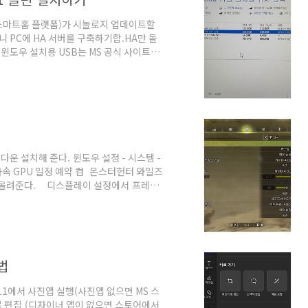
t, 스마트홈 플랫폼)가 시놀로지 업데이트할
미니 PC에 HA 서버를 구축하기함.HA만 돌
기윈도우 설치용 USB는 MS 공식 사이트를
다. 아래는 MS 윈도우 사이트 링크입니
ws 11 설치 미디어 만들기에서rupicat.com
처음 켜면 윈도우11 설치 화면이 뜬다. shift
 입력하여w..
 설치해 준다. 윈도우 설정 - 시스템 -
가속 GPU 일정 예약 켬 몬스터헌터 와일즈
로 올려준다. 디스플레이 설정에서 프레임
 --모니터 osd 메뉴(모니터 물리 설정 버
reeSync 기능은 게임 환경에서 화면 끊김과
른 게임의 경우 실시간으로 렌더링을 하기
벅거림이 발생할 수 있습니다. 게임을 하
법
1에서 사진앱 실행(사진앱 없으면 MS 스
r로 편집 (디자이너 앱이 없으면 스토어에서