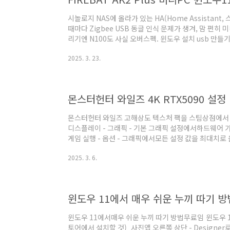
시놀로지 NAS에 올라가 있는 HA(Home Assistan
때마다 Zigbee USB 동글 인식 문제가 생겨, 맘 편히 
리기엔 N100도 사실 오버스펙. 윈도우 설치 usb 만들
통해 설치 파일을 다운 받은 후 간단하게 만들 수 있습니
2025. 3. 23.
다.Windows 7Windows 8.1Windows 10Windo
| 윈도우11 클린 설치 FIREBAT AK2 Plus 미니PC를
+ F10 키를 눌러 명령 프로프트 창을 열고아래 명령어를
몬스터헌터 와일즈 4K RTX5090 설정
몬스터헌터 와일즈 고해상도 텍스처 팩을 스팀상점에서 다운
디스플레이 - 그래픽 - 기본 그래픽 설정에서하드웨어 
게임 실행 - 옵션 - 그래픽에서모든 설정 값을 최대치
레이트 무제한 설정 -- 4K 60Hz 주사율 모니터 일 경우
2025. 3. 6.
튼)에서 영상 - 게임조정- FreeSync - 확장 선택 * F
버벅거림 없이 선명한 화면을 보여주는 기능입니다. 빠
때문에 수직 동기화를 맞추지 않으면 화면 끊김이나 버
다 보면..
윈도우 11에서 매우 쉬운 누끼 따기 방
윈도우 11에서매우 쉬운 누끼 따기 방법무료임 윈도우 1
토어에서 설치할 것) 사진앱 오른쪽 상단 - Designe