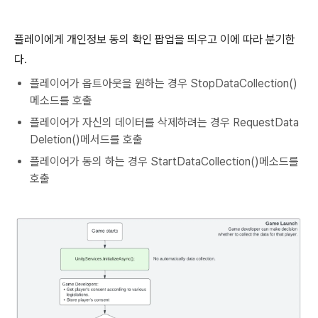
플레이에게 개인정보 동의 확인 팝업을 띄우고 이에 따라 분기한
다.
플레이어가 옵트아웃을 원하는 경우
StopDataCollection()
메소드를 호출
플레이어가 자신의 데이터를 삭제하려는 경우
RequestData
Deletion()메서드를 호출
플레이어가 동의 하는 경우
StartDataCollection()메소드를
호출