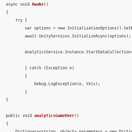
async void 
Awake
()

{

    try {

        var options = new InitializationOptions().SetE
        await UnityServices.InitializeAsync(options);

        AnalyticsService.Instance.StartDataCollection(
        } catch (Exception e)

        {

            Debug.LogException(e, this);

        }

}

public void 
analyticsGameOver
()

{

    Dictionary<string, object> parameters = new Dictio