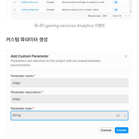
유니티 gaming services Analytics 이벤트
커스텀 파라미터 생성