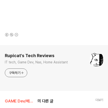
(새창열림)
로그 정보
Rupicat's Tech Reviews
IT tech, Game Dev, Nas, Home Assistant
구독하기
더보기
GAME Dev/배포_관리
의 다른 글