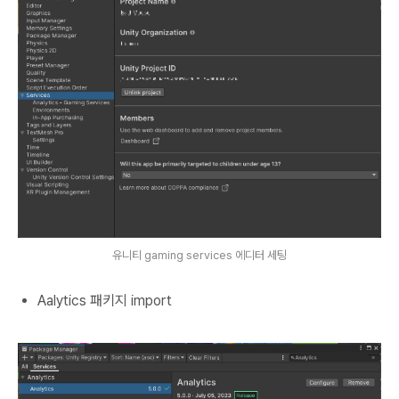
유니티 gaming services 에디터 세팅
Aalytics 패키지 import