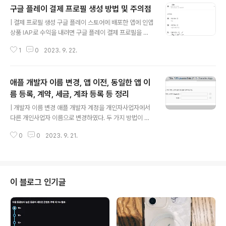
구글 플레이 결제 프로필 생성 방법 및 주의점
글 내용
| 결제 프로필 생성 구글 플레이 스토어에 배포한 앱에 인앱
상품 IAP로 수익을 내려면 구글 플레이 결제 프로필을 등
록해야한다. 구글 플레이용 개인 프로필이 이미 있어서 해
1
0
2023. 9. 22.
당 프로필 선택 실제 수익이 발생하면 구글에서 결제 프로
필에 대한 추가 확인을 한다. 결제 프로필 정보는 입력 후
수정이 안되기 때문에 잘못 입력하면 새 개발자 계정을 만
애플 개발자 이름 변경, 앱 이전, 동일한 앱 이
들어서 앱을 이전하거나 구글에 문의해서 해결해야한다.
(잘 해결되지 않는 경우가 많다 함) 결제 프로필이 정지가
름 등록, 계약, 세금, 계좌 등록 등 정리
글 내용
되면 인앱 구매 불가하기 때문에 처음 재대로 입력해야 함.
| 개발자 이름 변경 애플 개발자 계정을 개인자사업자에서
계좌 유형은 개인 사업자라면 반드시 '개인'을 선택 개인사
다른 개인사업자 이름으로 변경하였다. 두 가지 방법이 있
업자인데 계좌 유형을 회사 등으로 선택한다면 나중에 결
는데 애플 계정 ID를 유지하고 조직(회사) 이전 신청을 한
제가 막혀버릴 수 있다. 계좌 본인 이름은 한글로 정확하게
0
0
2023. 9. 21.
다. 새로운 애플 계정을 만들고 DUNS 발급하고 조직(회
입력 추가로 비즈니스 공개 정..
사)로 등록, 기존 계정의 앱 이전 혹은 삭제 1번으로 진행하
기 위해서는 시간도 오래 걸릴수 있고 서류도 필요, 거절될
수도 있다고 그래서 2번으로 진행. DUNS는 아래 링크에
서 D&B에 이메일 링크를 클릭하고 진행 D-U-N-S® 번
이 블로그 인기글
호 - 지원 - Apple Developer 포럼 Apple 엔지니어
및 다른 개발자에게 개발 주제에 관해 질문하고 이야기를
나눌 수 있습니다. 포럼 보기(영문) developer.apple.c
om 아래와 같이 D-U-N-S 번호 신청 후 하루만에..