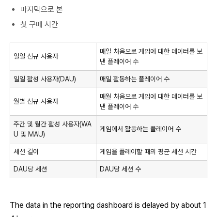
마지막으로 본
첫 구매 시간
매일 처음으로 게임에 대한 데이터를 보
일일 신규 사용자
낸 플레이어 수
일일 활성 사용자(DAU)
매일 활동하는 플레이어 수
매월 처음으로 게임에 대한 데이터를 보
월별 신규 사용자
낸 플레이어 수
주간 및 월간 활성 사용자(WA
게임에서 활동하는 플레이어 수
U 및 MAU)
세션 길이
게임을 플레이할 때의 평균 세션 시간
DAU당 세션
DAU당 세션 수
The data in the reporting dashboard is delayed by about 1