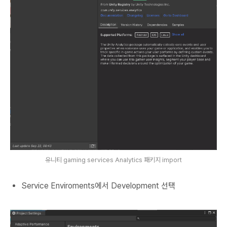
유니티 gaming services Analytics 패키지 import
Service Enviroments에서 Development 선택