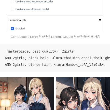
Composable LoRA 익스텐션, Lantent Couple 익스텐션과 함께 사용
(masterpiece, best quality), 2girls 

AND 2girls, black hair, <lora:thaiHighSchool_thaiHighS
AND 2girls, blonde hair, <lora:Hanbok_LoRA_V2:0.8>,