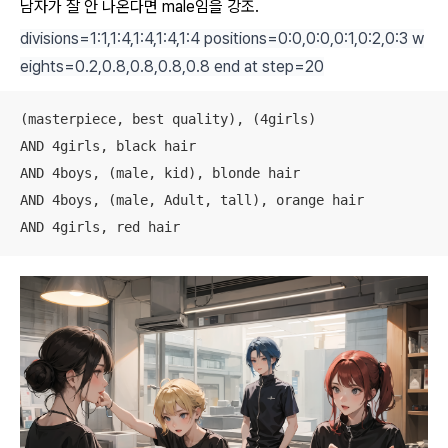
남자가 잘 안 나온다면 male임을 강조.
divisions=1:1,1:4,1:4,1:4,1:4 positions=0:0,0:0,0:1,0:2,0:3 w
eights=0.2,0.8,0.8,0.8,0.8 end at step=20
(masterpiece, best quality), (4girls) 

AND 4girls, black hair 

AND 4boys, (male, kid), blonde hair

AND 4boys, (male, Adult, tall), orange hair

AND 4girls, red hair