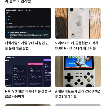
이 블로그 인기글
cel이 가능하다. 프롬프트를 바꾸고 Interrupt를 누르면
다음 이미지부터 바로 반영된다. 체크포인트, vae도 변경
가능 skip는 생성 중인 이..
에픽게임즈 게임 구매 시 성인 인
도어락 카드키, 공동현관 키 복사
증 문제 해결 방법
CUID RFID 스티커 태그 사용 방
법
NAI V3 대량 이미지 자동 생성 무
휴대용 레트로 게임기 R36S 백업
료로 사용하기
및 OS 업데이트