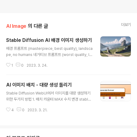
더보기
AI Image
의 다른 글
Stable Diffusion AI 배경 이미지 생성하기
글 내용
배경 프롬프트 (masterpiece, best quality), landsca
pe, no humans 네거티브 프롬프트 (worst quality, lo
w quality:1.3), text, letter, letterboxed, 퀄리티 프롬
1
0
2023. 3. 24.
프트는 모델에 따라 다르게 입력할 필요도 있음. 모델 설명
에 기입되어 있는 경우가 많다. 평소 사용하는 체크포인트
가 생성한 배경 이외에 다른 스타일을 원한다면 배경 전용
AI 이미지 배치 - 대량 생성 돌리기
모델을 사용할 수 있음. | 배경 전용 모델 모두 다 사용해 보
글 내용
지는 않음. Fantasy Background https://civitai.co
Stable Diffusion WebUI에서 이미지를 대량 생성하기
m/models/5536/fantasy-background Fantasy B
위한 두가지 방법 1. 배치 카운터 MAX 수치 변경 stable-
ackground | Stable Diffusion Checkpoint | Civit..
diffusion-webui 폴더 안에 ui-config.json 파일을 메
4
0
2023. 3. 21.
모장으로 열어서 "txt2img/Batch count/maximum": 1
00, "img2img/Batch count/maximum": 100 Max
값을 수정한다. Batch count를 100이상 입력이 가능함.
2. 무한 생성 Generate 버튼(이미지 생성 버튼)에 마우스
우클릭 - Generate forever 선택 다시 우클릭하면 can