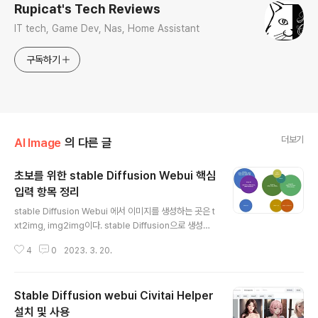
Rupicat's Tech Reviews
IT tech, Game Dev, Nas, Home Assistant
구독하기
더보기
AI Image
의 다른 글
초보를 위한 stable Diffusion Webui 핵심
입력 항목 정리
글 내용
stable Diffusion Webui 에서 이미지를 생성하는 곳은 t
xt2img, img2img이다. stable Diffusion으로 생성된
이미지 파일의 EXIF 정보를 활용하면 동일한 이미지를 똑
4
0
2023. 3. 20.
같이 WebUI에서 생성할 수 있다. https://civitai.com/
등에서 퀄리티 좋은 이미지 파일을 다운로드 받아서 Web
UI PNG Info에 끌어 다 놓고 Send to txt2img 또는 Se
Stable Diffusion webui Civitai Helper
nd to img2img 로 보내면 기본 입력 항목들이 자동으로
채워진다. 체크포인트와 VAE만 맞춰주면 동일한 이미지가
설치 및 사용