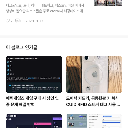
글 내용
생성됨을 볼수 있다. Exif에 체크포인트(모델) 명은 기입되
체크포인트, 로라, 하이퍼네트워크, 텍스트인버전 이미지
어 있으니 확인 가능한데 VAE는 알수가 없다. (직접 교체
생성에 필요한 리소스들은 주로 civitai나 허깅페이스에서
해보며 확인 해봐야함.) 일부 모델의 경우 VAE가 필요 없
다운로드한다. Civitai Helper는 civitai에서 다운로드한
다..
2
0
2023. 3. 17.
리소스들에 대해 프리뷰 이미지, 업데이트, 적용 등을 쉽게
할 수 있게 해주는 매우 유용한 extention이다. 아래 url
을 통해 Civitai Helper 익스텐션 설치 및 리로딩 http
s://github.com/butaixianran/Stable-Diffusion-W
ebui-Civitai-Helper.git Civitai Helper 탭으로 가서
이 블로그 인기글
Scan을 누르면 Civitai 사이트에 올라온 수많은 모델들의
정보와 프리뷰 이미지 등을 크롤링해온다 txt2img 또는 i
mg2img에서 화투패 버튼을 클릭하면 R..
에픽게임즈 게임 구매 시 성인 인
도어락 카드키, 공동현관 키 복사
증 문제 해결 방법
CUID RFID 스티커 태그 사용 방
법