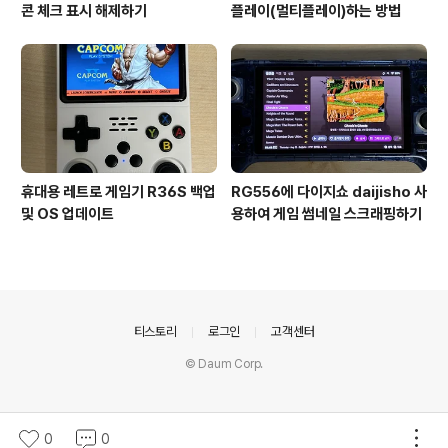
콘 체크 표시 해제하기
플레이(멀티플레이)하는 방법
휴대용 레트로 게임기 R36S 백업
RG556에 다이지쇼 daijisho 사
및 OS 업데이트
용하여 게임 썸네일 스크래핑하기
의안내
티스토리
로그인
고객센터
© Daum Corp.
0
0