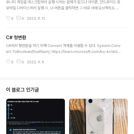
유니티 게임을 데스크탑에서 실행 시에는 문제가 없으나 아이폰, 안드로이드 등
모바일 디바이스에서 실행 시, UI 버튼을 클릭하면 그 바로 아래 오브젝트도 함
께 클릭이 인식되는 문제가 발생했다. Update() 함수안의 if (!EventSystem.
0
0
2023. 9. 11.
current.IsPointerOverGameObject() && Input.GetButtonUp(Cons
tants.INPUT_ATTACK)) IsPointerOverGameObject 함수가 재대로 동
작하지 않는 문제이다. 인수로 0, -1등을 주면 데스크탑과 구분하여 동작한다고
C# 형변환
도 하는데, 나의 환경에서는 여전히 문제가 되어 유니티의 Input Manager를
글 내용
사용하는 Input.GetButtonUp을 제거하고 if (Input.GetMouseButtonD
C#에서 형번환을 하기 위해 Convert 객체를 사용할 수 있다. System.Conv
o..
ert.ToBoolean(floatNum); https://learn.microsoft.com/ko-kr/dotn
et/api/system.convert?view=net-7.0 Convert 클래스 (System) 기본
0
0
2023. 9. 9.
데이터 형식을 다른 데이터 형식으로 변환합니다. learn.microsoft.com
이 블로그 인기글