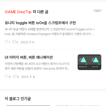
더보기
GAME Dev/Tip
의 다른 글
유니티 toggle 버튼 isOn을 스크립트에서 구현
글 내용
유니티 토글 버튼의 상태를 변경하고자 스크립트에서 soundToggle.isOn =
true; 을 사용하면 OnValueChanged 이벤트가 발생한다. 이벤트 트리거 없
이 버튼의 이미지 등만 교체되게 하고 싶다면 soundToggle.SetIsOnWitho
1
0
2023. 9. 9.
utNotify(true); 를 사용하면 된다.
UI 이미지 버튼, 버튼 애니메이션
글 내용
이전에 구현해둔 유니티의 GUI 버튼이 레거시 GUI가 되
면서 새로 버튼을 만들어 보았다. Hierachy 창에서 마우
스 오른쪽 버튼을 눌러 UI-Button TextMeshPro 를 선
0
0
2023. 9. 8.
택해준다. TextMeshPro를 처음 사용하면 나타나는 Im
port창에서 Import TMP Essentials 버튼을 누른다. 이
미지 버튼이라면 버튼 아래 함께 생성된 TextMesh 오브
젝트는 제거한다. Source Image를 교체하고 Image T
ype - SetNative Size 버튼을 클릭해서 이미지 원래 크
이 블로그 인기글
기로 맞춰준다. 버튼 트리거 함수는 On Click() 이벤트 항