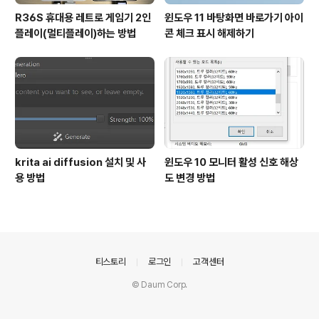
R36S 휴대용 레트로 게임기 2인
윈도우 11 바탕화면 바로가기 아이
플레이(멀티플레이)하는 방법
콘 체크 표시 해제하기
krita ai diffusion 설치 및 사
윈도우 10 모니터 활성 신호 해상
용 방법
도 변경 방법
의안내
티스토리
로그인
고객센터
© Daum Corp.