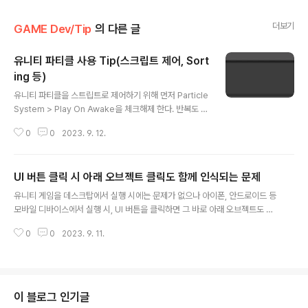
더보기
GAME Dev/Tip
의 다른 글
유니티 파티클 사용 Tip(스크립트 제어, Sort
ing 등)
글 내용
유니티 파티클을 스트립트로 제어하기 위해 먼저 Particle
System > Play On Awake을 체크해제 한다. 반복도 꺼
준다. 파티클 변수를 선언해주고 Hierachy에서 파티클을
0
0
2023. 9. 12.
스크립트 변수와 연결해준다. public ParticleSystem p
articleObject; particleObject.play(); play() 함수로
실행 파티클의 sorting order 설정은 Renderer - Sort
UI 버튼 클릭 시 아래 오브젝트 클릭도 함께 인식되는 문제
ing Layer ID Renderer - Order in Layer을 수정해
글 내용
주면 된다.
유니티 게임을 데스크탑에서 실행 시에는 문제가 없으나 아이폰, 안드로이드 등
모바일 디바이스에서 실행 시, UI 버튼을 클릭하면 그 바로 아래 오브젝트도 함
께 클릭이 인식되는 문제가 발생했다. Update() 함수안의 if (!EventSystem.
0
0
2023. 9. 11.
current.IsPointerOverGameObject() && Input.GetButtonUp(Cons
tants.INPUT_ATTACK)) IsPointerOverGameObject 함수가 재대로 동
작하지 않는 문제이다. 인수로 0, -1등을 주면 데스크탑과 구분하여 동작한다고
도 하는데, 나의 환경에서는 여전히 문제가 되어 유니티의 Input Manager를
사용하는 Input.GetButtonUp을 제거하고 if (Input.GetMouseButtonD
이 블로그 인기글
o..